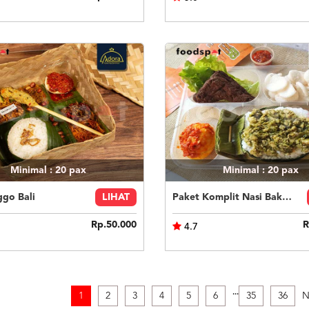
Minimal : 20
pax
Minimal : 20
pax
ggo Bali
LIHAT
Paket Komplit Nasi Bakar Ayam Cabe Ijo
Rp.50.000
R
4.7
.
.
.
1
2
3
4
5
6
35
36
N