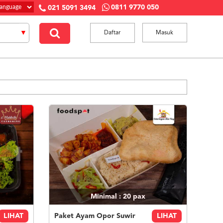
0811 9770 050
021 5091 3494
Daftar
Masuk
Minimal : 20
pax
LIHAT
Paket Ayam Opor Suwir
LIHAT