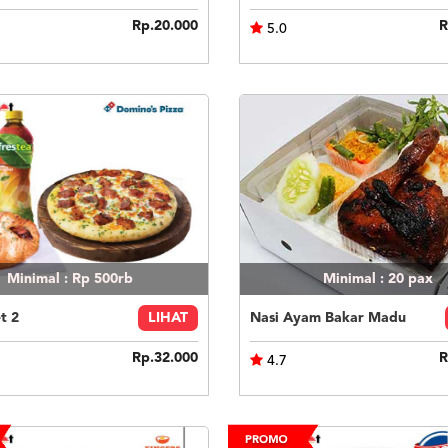
Rp.20.000
R
5.0
Minimal : Rp 500rb
Minimal : 20
pax
t 2
LIHAT
Nasi Ayam Bakar Madu
Rp.32.000
R
4.7