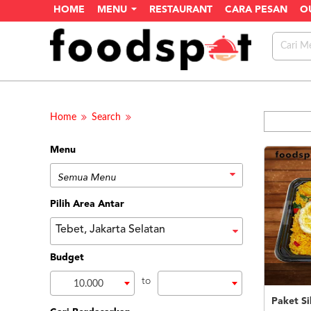
HOME
MENU
RESTAURANT
CARA PESAN
O
Home
Search
Menu
Pilih Area Antar
Tebet, Jakarta Selatan
Budget
to
10.000