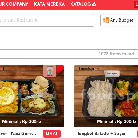
UR COMPANY
KATA MEREKA
KATALOG
1078 items found
Minimal : Rp 300rb
Minimal : Rp 300rb
Paket Silver - Nasi Goreng Nanas Geprek Mozza
LIHAT
Tongkol Balado + Sayur