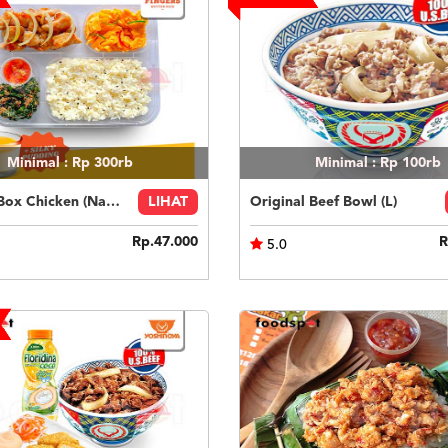
Minimal : Rp 300rb
Minimal : Rp 100rb
Fingers Box Chicken (Nasi Putih) Silky Pudding
LIHAT
Original Beef Bowl (L)
Rp.47.000
R
5.0