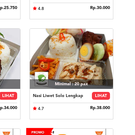
p.25.750
Rp.30.000
4.8
Minimal : 20
pax
LIHAT
Nasi Liwet Solo Lengkap
LIHAT
p.34.000
Rp.38.000
4.7