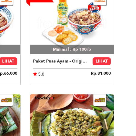
Minimal : Rp 100rb
LIHAT
Paket Puas Ayam - Original Beef Paket Puas (R)
LIHAT
p.66.000
Rp.81.000
5.0