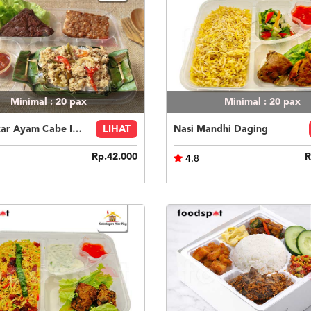
Minimal : 20
pax
Minimal : 20
pax
Nasi Bakar Ayam Cabe Ijo + Tahu Tempe
LIHAT
Nasi Mandhi Daging
Rp.42.000
R
4.8