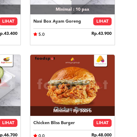
Minimal : 10
pax
LIHAT
Nasi Box Ayam Goreng
LIHAT
p.43.400
Rp.43.900
5.0
Minimal : Rp 300rb
LIHAT
Chicken Bliss Burger
LIHAT
p.46.700
Rp.48.000
0.0