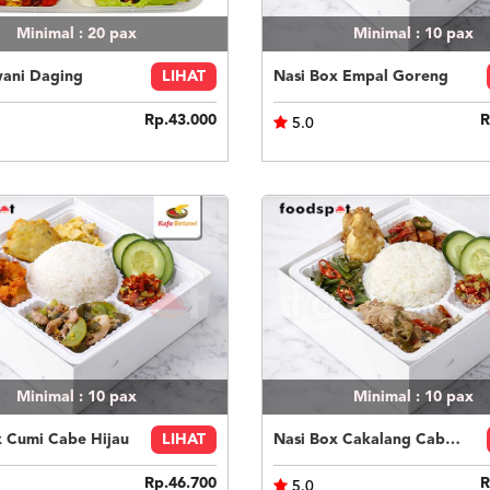
Minimal : 20
pax
Minimal : 10
pax
yani Daging
LIHAT
Nasi Box Empal Goreng
Rp.43.000
R
5.0
Minimal : 10
pax
Minimal : 10
pax
x Cumi Cabe Hijau
LIHAT
Nasi Box Cakalang Cabe Hijau
Rp.46.700
R
5.0