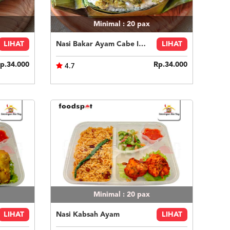
Minimal : 20
pax
LIHAT
Nasi Bakar Ayam Cabe Ijo + Kerupuk
LIHAT
p.34.000
Rp.34.000
4.7
Minimal : 20
pax
LIHAT
Nasi Kabsah Ayam
LIHAT