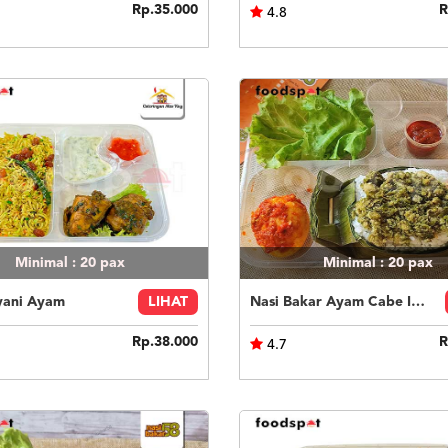
Rp.35.000
R
4.8
Minimal : 20
pax
Minimal : 20
pax
yani Ayam
LIHAT
Nasi Bakar Ayam Cabe Ijo + Telor Balado
Rp.38.000
R
4.7