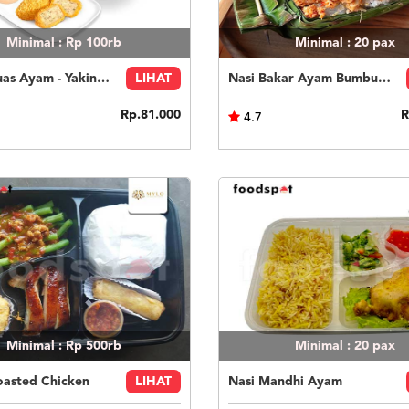
Minimal : Rp 100rb
Minimal : 20
pax
Paket Puas Ayam - Yakiniku Beef Paket Puas (R)
LIHAT
Nasi Bakar Ayam Bumbu Bali + Kerupuk
Rp.81.000
R
4.7
Minimal : Rp 500rb
Minimal : 20
pax
oasted Chicken
LIHAT
Nasi Mandhi Ayam