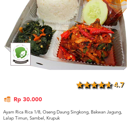
US
CATERERS
BLOG
TERMS
&
CONDITIONS
CALL
CENTER
021
5091
3494
LOGIN
DAFTAR
4.7
Rp 30.000
Ayam Rica Rica 1/8, Oseng Daung Singkong, Bakwan Jagung,
Lalap Timun, Sambel, Krupuk