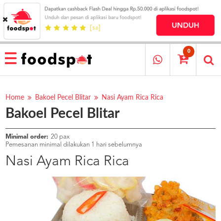
HOME
MENU
0
RESTAURANT
CARA
PESAN
Home
Bakoel Pecel Blitar
Nasi Ayam Rica Rica
Bakoel Pecel Blitar
OUR
COMPANY
KATA
Minimal order:
20 pax
MEREKA
Pemesanan minimal dilakukan 1 hari sebelumnya
KATALOG
Nasi Ayam Rica Rica
LOYALTY
PROGRAM
FAQ
ABOUT