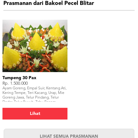
Prasmanan dari Bakoel Pecel Blitar
Tumpeng 30 Pax
Rp. 1.500.000
Ayam Goreng, Empal Suir, Kentang Ati,
Kering Tempe, Teri Kacang, Urap, Mie
Goreng Jawa, Telur Pindang, Telur
Dadar, Telur Puyuh, Tahu Bacem,
Udang.
Lihat
LIHAT SEMUA PRASMANAN