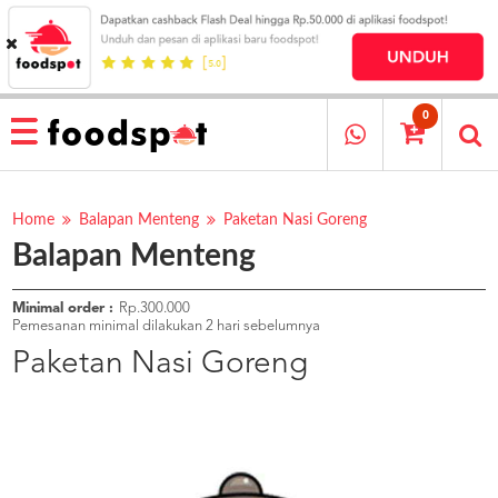
HOME
MENU
0
RESTAURANT
CARA
PESAN
Home
Balapan Menteng
Paketan Nasi Goreng
Balapan Menteng
OUR
COMPANY
KATA
Minimal order :
Rp.300.000
MEREKA
Pemesanan minimal dilakukan 2 hari sebelumnya
KATALOG
Paketan Nasi Goreng
LOYALTY
PROGRAM
FAQ
ABOUT