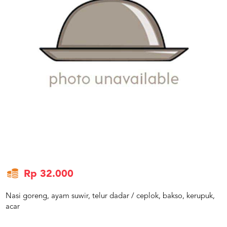
US
CATERERS
BLOG
TERMS
&
CONDITIONS
CALL
CENTER
021
5091
3494
LOGIN
DAFTAR
Rp 32.000
Nasi goreng, ayam suwir, telur dadar / ceplok, bakso, kerupuk,
acar