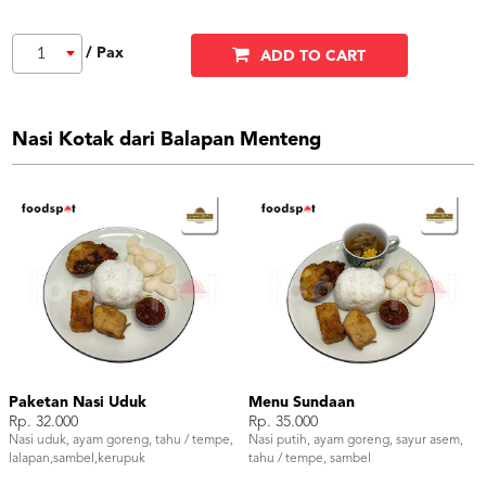
/ Pax
1
ADD TO CART
Nasi Kotak dari Balapan Menteng
Paketan Nasi Uduk
Menu Sundaan
Rp. 32.000
Rp. 35.000
Nasi uduk, ayam goreng, tahu / tempe,
Nasi putih, ayam goreng, sayur asem,
lalapan,sambel,kerupuk
tahu / tempe, sambel