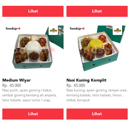
Lihat
Lihat
Medium Wiyar
Nasi Kuning Komplit
Rp. 45.000
Rp. 45.000
Nasi putih, ayam goreng / bakar,
Nasi kuning, ayam goreng, tempe orek,
sambal goreng kentang ati ampela,
kentang balado, telor balado, timun,
telur balado, sayur tumis / urap,
smbal, kerupuk
kerupuk, sambal
Lihat
Lihat