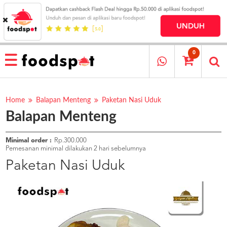
HOME
MENU
0
RESTAURANT
CARA
PESAN
Home
Balapan Menteng
Paketan Nasi Uduk
Balapan Menteng
OUR
COMPANY
KATA
Minimal order :
Rp.300.000
MEREKA
Pemesanan minimal dilakukan 2 hari sebelumnya
KATALOG
Paketan Nasi Uduk
LOYALTY
PROGRAM
FAQ
ABOUT