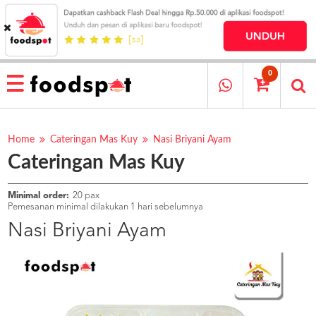
HOME
MENU
0
RESTAURANT
CARA
PESAN
Home
Cateringan Mas Kuy
Nasi Briyani Ayam
Cateringan Mas Kuy
OUR
COMPANY
KATA
Minimal order:
20 pax
MEREKA
Pemesanan minimal dilakukan 1 hari sebelumnya
KATALOG
Nasi Briyani Ayam
LOYALTY
PROGRAM
FAQ
ABOUT