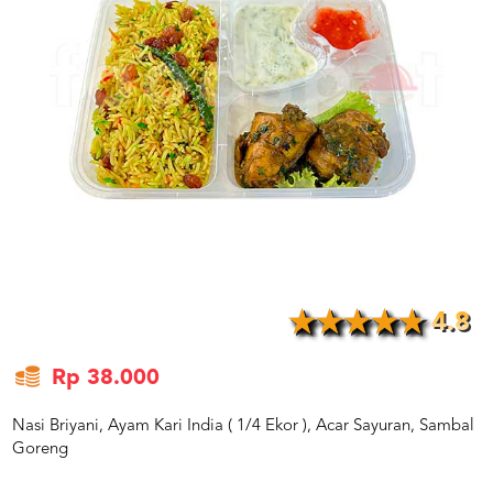
US
CATERERS
BLOG
TERMS
&
CONDITIONS
CALL
CENTER
021
5091
3494
LOGIN
DAFTAR
4.8
Rp 38.000
Nasi Briyani, Ayam Kari India ( 1/4 Ekor ), Acar Sayuran, Sambal
Goreng