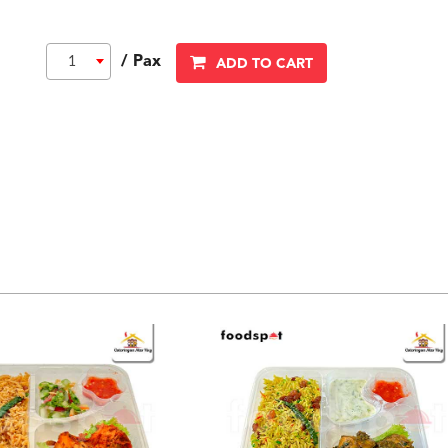
/ Pax
1
ADD TO CART