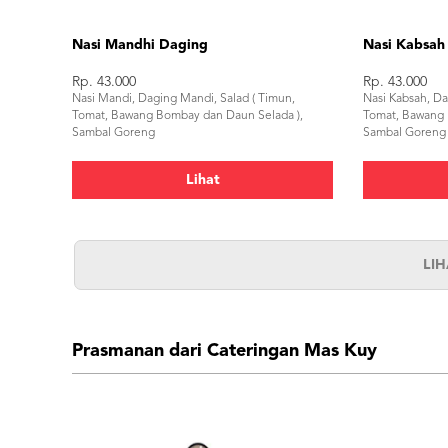
Nasi Mandhi Daging
Nasi Kabsah
Rp. 43.000
Rp. 43.000
Nasi Mandi, Daging Mandi, Salad ( Timun,
Nasi Kabsah, Da
Tomat, Bawang Bombay dan Daun Selada ),
Tomat, Bawang 
Sambal Goreng
Sambal Goreng
Lihat
LI
Prasmanan dari Cateringan Mas Kuy