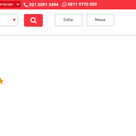
0811 9770 050
021 5091 3494
Daftar
Masuk