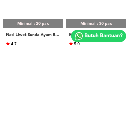
Minimal : 20
pax
Minimal : 30
pax
Copyright
©
Nasi Liwet Sunda Ayam Bakar
Menu 6
Butuh Bantuan?
2018
FOODSPOT.CO.ID
4.7
5.0
Ummu Uwais Catering
Kopi Oey
Rp.45.000
Rp.45.000
LIHAT
LIHAT
Minimal : 30
pax
Minimal : 30
pax
Menu 7
Menu 8