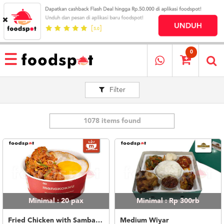
HOME
MENU
0
RESTAURANT
Filter
CARA
PESAN
OUR
COMPANY
1078 items found
KATA
MEREKA
KATALOG
LOYALTY
PROGRAM
Minimal : 20
pax
Minimal : Rp 300rb
FAQ
ABOUT
Fried Chicken with Sambal Korek Bawang
Medium Wiyar