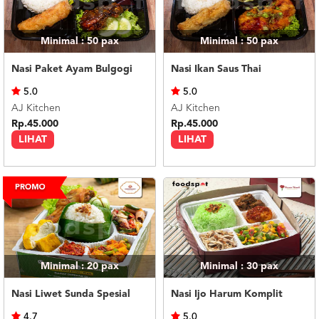
Minimal : 50
pax
Minimal : 50
pax
Nasi Paket Ayam Bulgogi
Nasi Ikan Saus Thai
5.0
5.0
AJ Kitchen
AJ Kitchen
Rp.45.000
Rp.45.000
LIHAT
LIHAT
Minimal : 20
pax
Minimal : 30
pax
Nasi Liwet Sunda Spesial
Nasi Ijo Harum Komplit
4.7
5.0