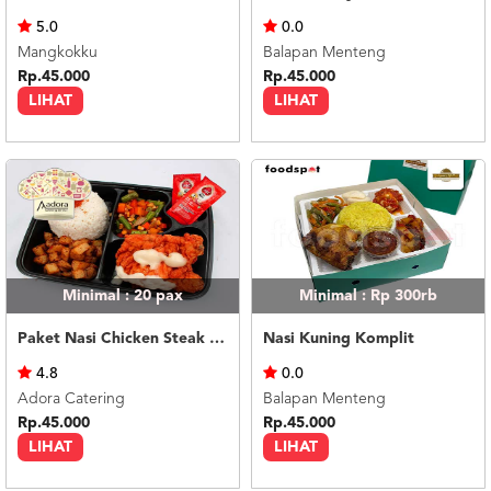
US
5.0
0.0
CATERERS
Mangkokku
Balapan Menteng
BLOG
Rp.45.000
Rp.45.000
LIHAT
LIHAT
TERMS
&
CONDITIONS
CALL
CENTER
021
5091
3494
LOGIN
DAFTAR
Minimal : 20
pax
Minimal : Rp 300rb
Paket Nasi Chicken Steak Mayo
Nasi Kuning Komplit
4.8
0.0
Adora Catering
Balapan Menteng
Rp.45.000
Rp.45.000
LIHAT
LIHAT