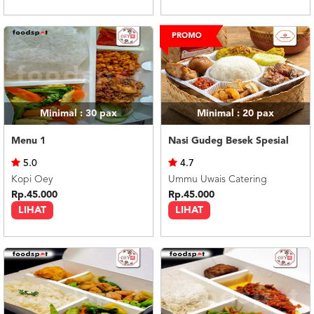
Minimal : 30
pax
Minimal : 20
pax
Menu 1
Nasi Gudeg Besek Spesial
5.0
4.7
Kopi Oey
Ummu Uwais Catering
Rp.45.000
Rp.45.000
LIHAT
LIHAT