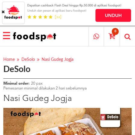
HOME
MENU
0
RESTAURANT
CARA
PESAN
Home
DeSolo
Nasi Gudeg Jogja
DeSolo
OUR
COMPANY
KATA
Minimal order:
20 pax
MEREKA
Pemesanan minimal dilakukan 2 hari sebelumnya
KATALOG
Nasi Gudeg Jogja
LOYALTY
PROGRAM
FAQ
ABOUT