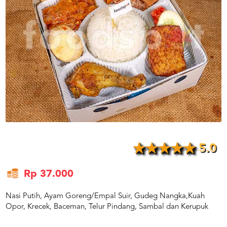
US
CATERERS
BLOG
TERMS
&
CONDITIONS
CALL
CENTER
021
5091
3494
LOGIN
DAFTAR
5.0
Rp 37.000
Nasi Putih, Ayam Goreng/Empal Suir, Gudeg Nangka,Kuah
Opor, Krecek, Baceman, Telur Pindang, Sambal dan Kerupuk