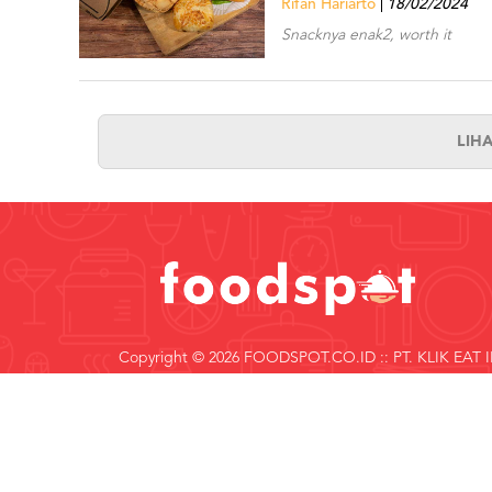
Rifan Hariarto
18/02/2024
Snacknya enak2, worth it
LIH
Copyright © 2026 FOODSPOT.CO.ID :: PT. KLIK EAT