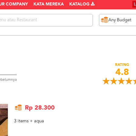
UR COMPANY
KATA MEREKA
KATALOG
RATING
4.8
sebelumnya
Rp 28.300
3 items + aqua