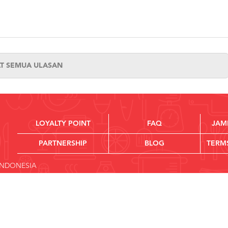
AT SEMUA ULASAN
LOYALTY POINT
FAQ
JAM
PARTNERSHIP
BLOG
TERM
 INDONESIA