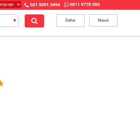
0811 9770 050
021 5091 3494
Daftar
Masuk