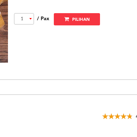
/ Pax
1
PILIHAN