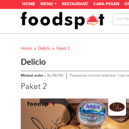
HOME
MENU
RESTAURANT
CARA PESAN
O
Home
Delicio
Paket 2
Delicio
Minimal order :
Rp.500.000
Pemesanan minimal dilakukan 1 hari 
Paket 2