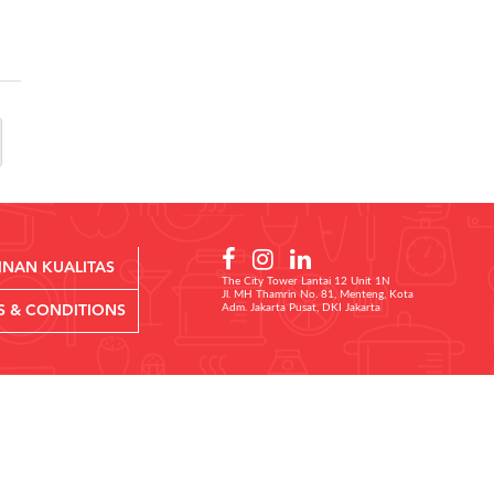
INAN KUALITAS
The City Tower Lantai 12 Unit 1N
Jl. MH Thamrin No. 81, Menteng, Kota
Adm. Jakarta Pusat, DKI Jakarta
S & CONDITIONS