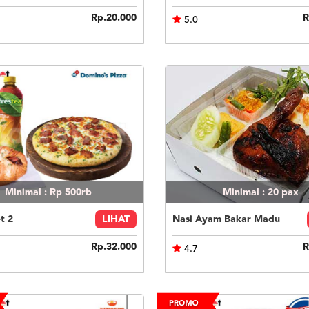
Rp.20.000
R
5.0
Minimal : Rp 500rb
Minimal : 20
pax
t 2
LIHAT
Nasi Ayam Bakar Madu
Rp.32.000
R
4.7