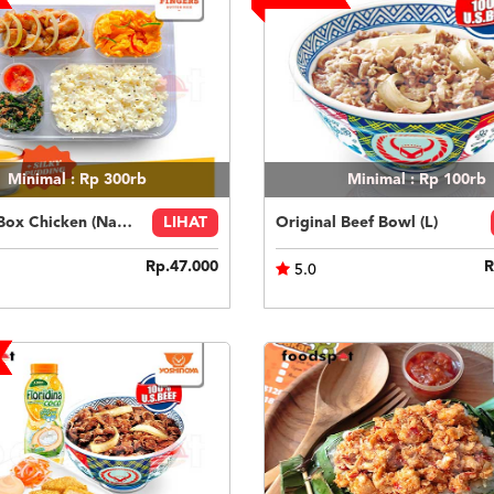
Minimal : Rp 300rb
Minimal : Rp 100rb
Fingers Box Chicken (Nasi Putih) Silky Pudding
LIHAT
Original Beef Bowl (L)
Rp.47.000
R
5.0