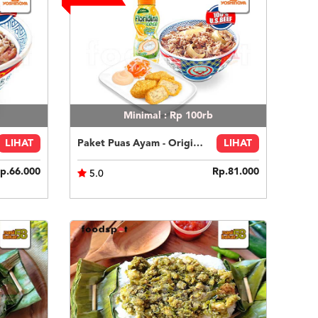
Minimal : Rp 100rb
LIHAT
Paket Puas Ayam - Original Beef Paket Puas (R)
LIHAT
p.66.000
Rp.81.000
5.0