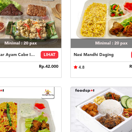
Minimal : 20
pax
Minimal : 20
pax
Nasi Bakar Ayam Cabe Ijo + Tahu Tempe
LIHAT
Nasi Mandhi Daging
Rp.42.000
R
4.8