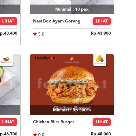
Minimal : 10
pax
LIHAT
Nasi Box Ayam Goreng
LIHAT
p.43.400
Rp.43.900
5.0
Minimal : Rp 300rb
LIHAT
Chicken Bliss Burger
LIHAT
p.46.700
Rp.48.000
0.0