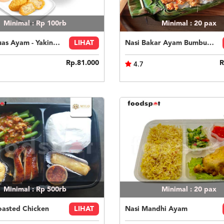
Minimal : Rp 100rb
Minimal : 20
pax
Paket Puas Ayam - Yakiniku Beef Paket Puas (R)
LIHAT
Nasi Bakar Ayam Bumbu Bali + Kerupuk
Rp.81.000
R
4.7
Minimal : Rp 500rb
Minimal : 20
pax
oasted Chicken
LIHAT
Nasi Mandhi Ayam