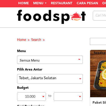
HOME
MENU
RESTAURANT
CARA PESAN
O
Home
Search
Menu
Pilih Area Antar
Tebet, Jakarta Selatan
Budget
to
10.000