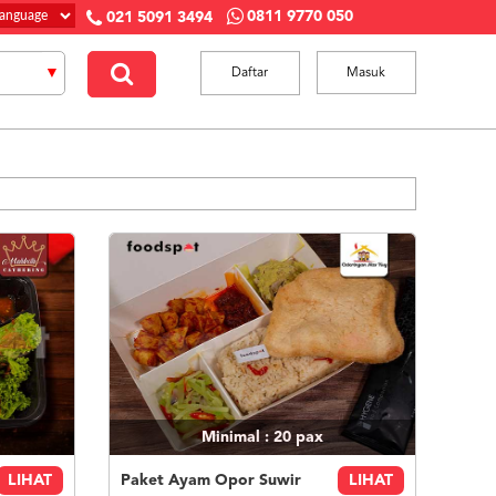
0811 9770 050
021 5091 3494
Daftar
Masuk
Minimal : 20
pax
LIHAT
Paket Ayam Opor Suwir
LIHAT