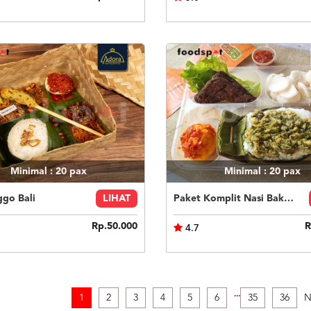
Minimal : 20
pax
Minimal : 20
pax
ggo Bali
LIHAT
Paket Komplit Nasi Bakar Ayam Cabe Ijo
Rp.50.000
R
4.7
.
.
.
1
2
3
4
5
6
35
36
N