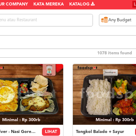
UR COMPANY
KATA MEREKA
KATALOG
1078 items found
Minimal : Rp 300rb
Minimal : Rp 300rb
Paket Silver - Nasi Goreng Nanas Geprek Mozza
LIHAT
Tongkol Balado + Sayur