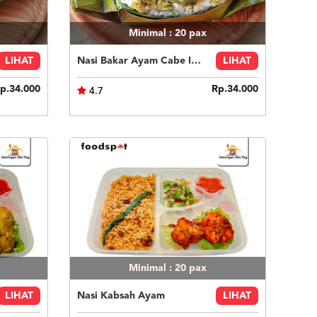
Minimal : 20
pax
LIHAT
Nasi Bakar Ayam Cabe Ijo + Kerupuk
LIHAT
p.34.000
Rp.34.000
4.7
Minimal : 20
pax
LIHAT
Nasi Kabsah Ayam
LIHAT