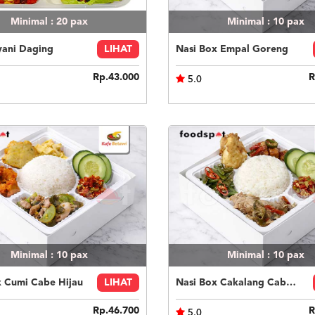
Minimal : 20
pax
Minimal : 10
pax
yani Daging
LIHAT
Nasi Box Empal Goreng
Rp.43.000
R
5.0
Minimal : 10
pax
Minimal : 10
pax
x Cumi Cabe Hijau
LIHAT
Nasi Box Cakalang Cabe Hijau
Rp.46.700
R
5.0