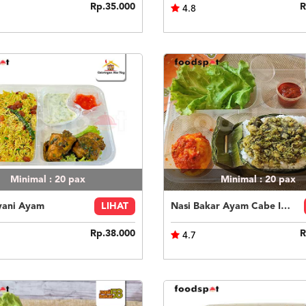
Rp.35.000
R
4.8
Minimal : 20
pax
Minimal : 20
pax
yani Ayam
LIHAT
Nasi Bakar Ayam Cabe Ijo + Telor Balado
Rp.38.000
R
4.7