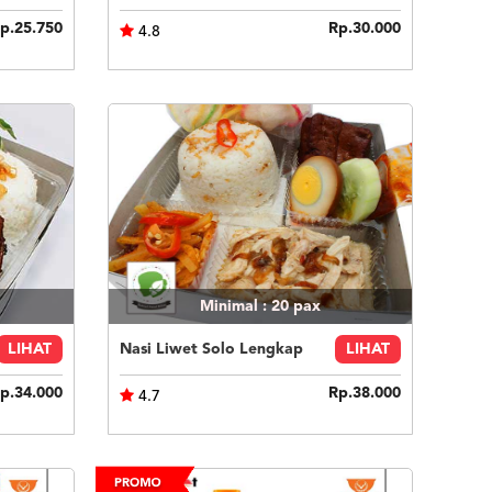
p.25.750
Rp.30.000
4.8
Minimal : 20
pax
LIHAT
Nasi Liwet Solo Lengkap
LIHAT
p.34.000
Rp.38.000
4.7