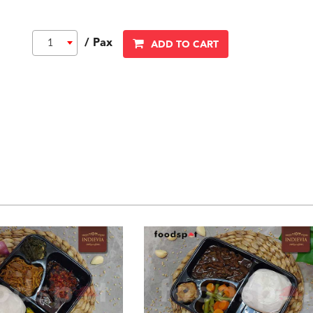
/ Pax
1
ADD TO CART