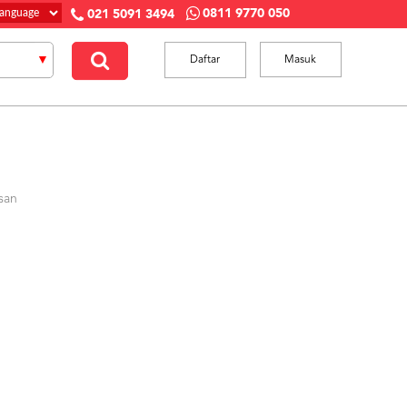
0811 9770 050
021 5091 3494
Daftar
Masuk
san