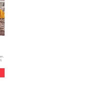
an,
d,