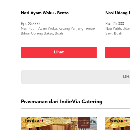
Nasi Ayam Woku - Bento
Nasi Udang 
Rp. 25.000
Rp. 25.000
Nasi Putih, Ayam Woku, Kacang Panjang Tempe
Nasi Putih, Ud
Bihun Goreng Bakso, Buah
Sawi, Buah
Lihat
LI
Prasmanan dari IndieVia Catering