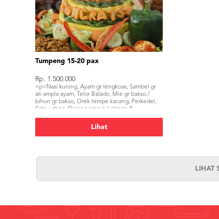
Tumpeng 15-20 pax
Rp. 1.500.000
<p>Nasi kuning, Ayam gr lengkoas, Sambel gr
ati ampla ayam, Telor Balado, Mie gr bakso /
bihun gr bakso, Orek tempe kacang, Perkedel,
Sate udang, Daging empal, Lalapan &
sambel</p>
Lihat
LIHAT