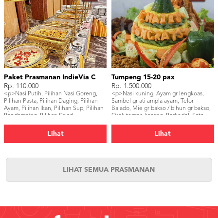
Paket Prasmanan IndieVia C
Tumpeng 15-20 pax
Rp. 110.000
Rp. 1.500.000
<p>Nasi Putih, Pilihan Nasi Goreng,
<p>Nasi kuning, Ayam gr lengkoas,
Pilihan Pasta, Pilihan Daging, Pilihan
Sambel gr ati ampla ayam, Telor
Ayam, Pilihan Ikan, Pilihan Sup, Pilihan
Balado, Mie gr bakso / bihun gr bakso,
Pendamping, Pilihan Salad,
Orek tempe kacang, Perkedel, Sate
Kerupuk</p>
udang, Daging empal, Lalapan &
sambel</p>
Lihat
Lihat
LIHAT SEMUA PRASMANAN