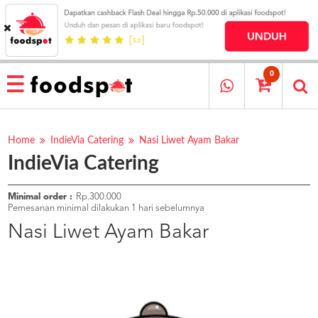
HOME
MENU
0
RESTAURANT
CARA
PESAN
Home
IndieVia Catering
Nasi Liwet Ayam Bakar
IndieVia Catering
OUR
COMPANY
KATA
Minimal order :
Rp.300.000
MEREKA
Pemesanan minimal dilakukan 1 hari sebelumnya
KATALOG
Nasi Liwet Ayam Bakar
LOYALTY
PROGRAM
FAQ
ABOUT