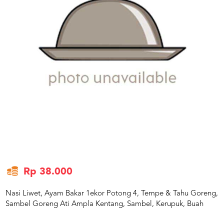
US
CATERERS
BLOG
TERMS
&
CONDITIONS
CALL
CENTER
021
5091
3494
LOGIN
DAFTAR
Rp 38.000
Nasi Liwet, Ayam Bakar 1ekor Potong 4, Tempe & Tahu Goreng,
Sambel Goreng Ati Ampla Kentang, Sambel, Kerupuk, Buah