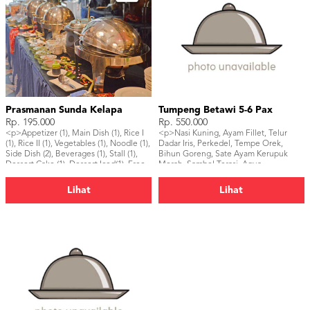
Prasmanan Sunda Kelapa
Tumpeng Betawi 5-6 Pax
Rp. 195.000
Rp. 550.000
<p>Appetizer (1), Main Dish (1), Rice I
<p>Nasi Kuning, Ayam Fillet, Telur
(1), Rice II (1), Vegetables (1), Noodle (1),
Dadar Iris, Perkedel, Tempe Orek,
Side Dish (2), Beverages (1), Stall (1),
Bihun Goreng, Sate Ayam Kerupuk
Dessert Cake (1), Dessert Iced(1), Free
Merah, Sambel Terasi, Aqua
Menu</p>
220ml(6pcs)</p>
Lihat
Lihat