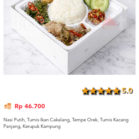
US
CATERERS
BLOG
TERMS
&
CONDITIONS
CALL
CENTER
021
5091
3494
LOGIN
DAFTAR
5.0
Rp 46.700
Nasi Putih, Tumis Ikan Cakalang, Tempe Orek, Tumis Kacang
Panjang, Kerupuk Kampung