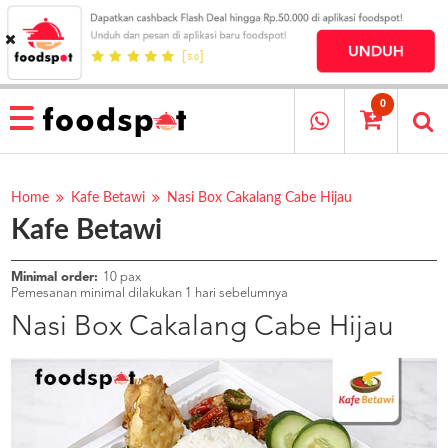
HOME
MENU
0
RESTAURANT
CARA
PESAN
Home
Kafe Betawi
Nasi Box Cakalang Cabe Hijau
Kafe Betawi
OUR
COMPANY
KATA
Minimal order:
10 pax
MEREKA
Pemesanan minimal dilakukan 1 hari sebelumnya
KATALOG
Nasi Box Cakalang Cabe Hijau
LOYALTY
PROGRAM
FAQ
ABOUT