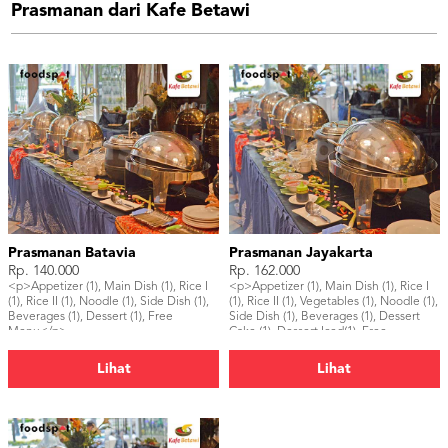
Prasmanan dari Kafe Betawi
Prasmanan Batavia
Prasmanan Jayakarta
Rp. 140.000
Rp. 162.000
<p>Appetizer (1), Main Dish (1), Rice I
<p>Appetizer (1), Main Dish (1), Rice I
(1), Rice II (1), Noodle (1), Side Dish (1),
(1), Rice II (1), Vegetables (1), Noodle (1),
Beverages (1), Dessert (1), Free
Side Dish (1), Beverages (1), Dessert
Menu</p>
Cake (1), Dessert Iced(1), Free
Menu</p>
Lihat
Lihat