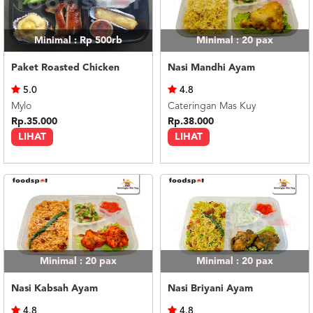
Minimal : Rp 500rb
Minimal : 20
pax
Paket Roasted Chicken
Nasi Mandhi Ayam
5.0
4.8
Mylo
Cateringan Mas Kuy
Rp.35.000
Rp.38.000
LIHAT
LIHAT
Minimal : 20
pax
Minimal : 20
pax
Nasi Kabsah Ayam
Nasi Briyani Ayam
4.8
4.8