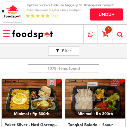
HOME
MENU
0
RESTAURANT
Filter
CARA
PESAN
OUR
COMPANY
1078 items found
KATA
MEREKA
KATALOG
LOYALTY
PROGRAM
Minimal : Rp 300rb
Minimal : Rp 300rb
FAQ
ABOUT
Paket Silver - Nasi Goreng Nanas Geprek Mozza
Tongkol Balado + Sayur