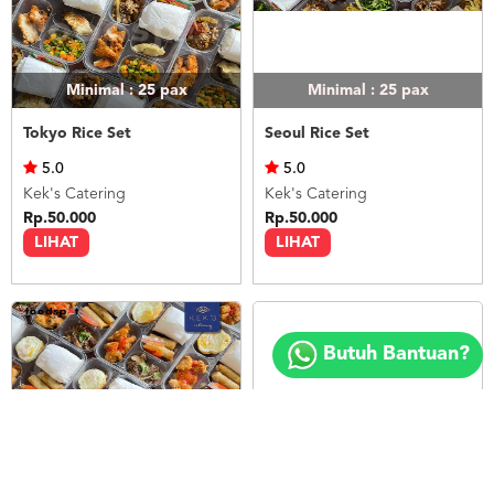
Minimal : 25
pax
Minimal : 25
pax
Tokyo Rice Set
Seoul Rice Set
5.0
5.0
Kek's Catering
Kek's Catering
Rp.50.000
Rp.50.000
LIHAT
LIHAT
Copyright
©
Butuh Bantuan?
2018
FOODSPOT.CO.ID
Minimal : 25
pax
Minimal : 20
pax
Bangkok Rice Set
Nasi Ayam Betutu Bali