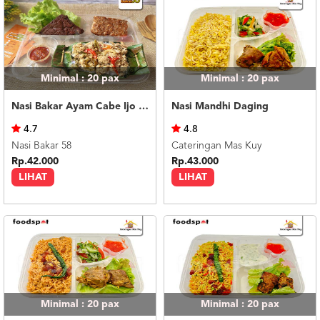
Minimal : 20
pax
Minimal : 20
pax
Nasi Bakar Ayam Cabe Ijo + Tahu Tempe
Nasi Mandhi Daging
4.7
4.8
Nasi Bakar 58
Cateringan Mas Kuy
Rp.42.000
Rp.43.000
LIHAT
LIHAT
Minimal : 20
pax
Minimal : 20
pax