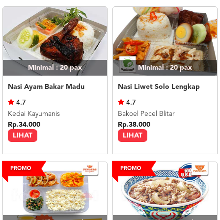
Minimal : 20
pax
Minimal : 20
pax
Nasi Ayam Bakar Madu
Nasi Liwet Solo Lengkap
4.7
4.7
Kedai Kayumanis
Bakoel Pecel Blitar
Rp.34.000
Rp.38.000
LIHAT
LIHAT