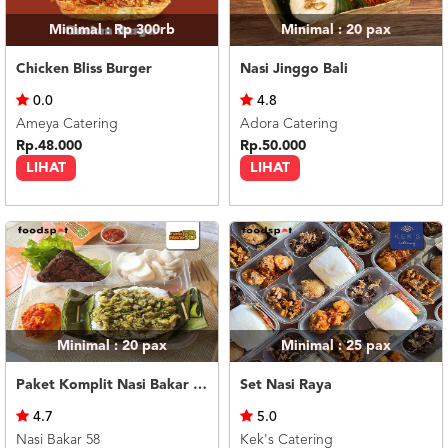
Minimal : Rp 300rb
Minimal : 20
pax
Chicken Bliss Burger
Nasi Jinggo Bali
0.0
4.8
Ameya Catering
Adora Catering
Rp.48.000
Rp.50.000
LIHAT
LIHAT
Minimal : 20
pax
Minimal : 25
pax
Paket Komplit Nasi Bakar Ayam Cabe Ijo
Set Nasi Raya
4.7
5.0
Nasi Bakar 58
Kek's Catering