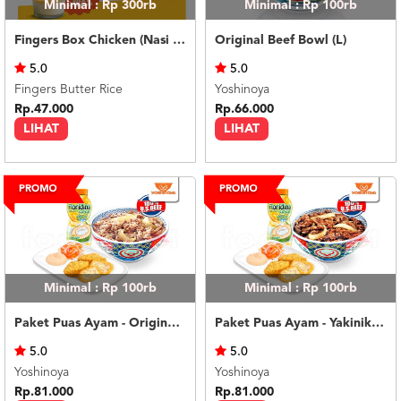
Minimal : Rp 300rb
Minimal : Rp 100rb
Fingers Box Chicken (Nasi Putih) Silky Pudding
Original Beef Bowl (L)
5.0
5.0
Fingers Butter Rice
Yoshinoya
Rp.47.000
Rp.66.000
LIHAT
LIHAT
Minimal : Rp 100rb
Minimal : Rp 100rb
Paket Puas Ayam - Original Beef Paket Puas (R)
Paket Puas Ayam - Yakiniku Beef Paket Puas (R)
5.0
5.0
Yoshinoya
Yoshinoya
Rp.81.000
Rp.81.000