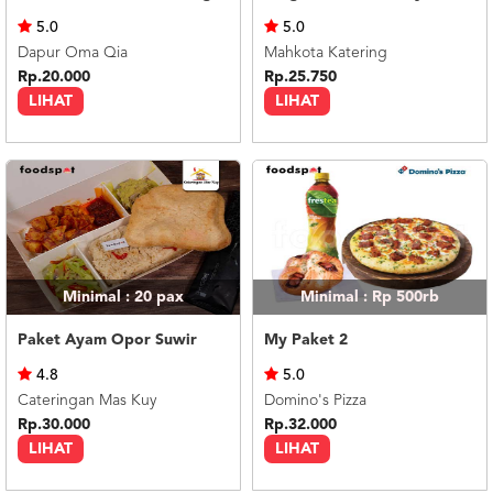
US
5.0
5.0
CATERERS
Dapur Oma Qia
Mahkota Katering
BLOG
Rp.20.000
Rp.25.750
LIHAT
LIHAT
TERMS
&
CONDITIONS
CALL
CENTER
021
5091
3494
LOGIN
DAFTAR
Minimal : 20
pax
Minimal : Rp 500rb
Paket Ayam Opor Suwir
My Paket 2
4.8
5.0
Cateringan Mas Kuy
Domino's Pizza
Rp.30.000
Rp.32.000
LIHAT
LIHAT