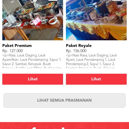
Paket Premium
Paket Royale
Rp. 127.000
Rp. 156.000
<p>Nasi, Lauk Daging, Lauk
<p>Nasi Rasa, Lauk Daging, Lauk
Ayam/Ikan. Lauk Pendamping. Sayur 1.
Ayam, Lauk Pendamping 1, Lauk
Sayur 2. Sambal, Kerupuk. Buah
Pendamping 2, Sayur 1, Sayur 2,
Potong, Air Mineral 220ml. Puding</p>
Sambal, Kerupuk, Buah, Orange
Juice/Infused Water, Sweets/Desserts,
Puding</p>
Lihat
Lihat
LIHAT SEMUA PRASMANAN