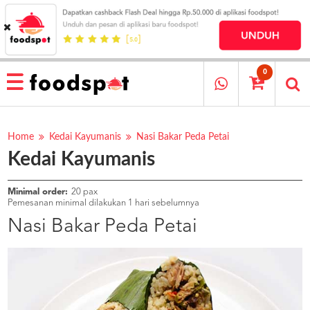
HOME
MENU
0
RESTAURANT
CARA
PESAN
Home
Kedai Kayumanis
Nasi Bakar Peda Petai
Kedai Kayumanis
OUR
COMPANY
KATA
Minimal order:
20 pax
MEREKA
Pemesanan minimal dilakukan 1 hari sebelumnya
KATALOG
Nasi Bakar Peda Petai
LOYALTY
PROGRAM
FAQ
ABOUT