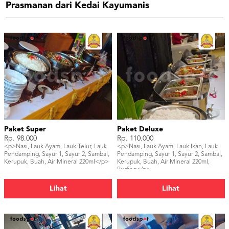
Prasmanan dari Kedai Kayumanis
Paket Super
Paket Deluxe
Rp. 98.000
Rp. 110.000
<p>Nasi, Lauk Ayam, Lauk Telur, Lauk
<p>Nasi, Lauk Ayam, Lauk Ikan, Lauk
Pendamping, Sayur 1, Sayur 2, Sambal,
Pendamping, Sayur 1, Sayur 2, Sambal,
Kerupuk, Buah, Air Mineral 220ml</p>
Kerupuk, Buah, Air Mineral 220ml,
Puding</p>
Lihat
Lihat