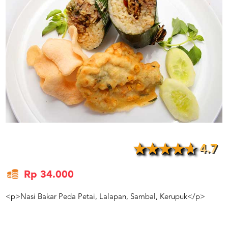
US
CATERERS
BLOG
TERMS
&
CONDITIONS
CALL
CENTER
021
5091
3494
LOGIN
DAFTAR
4.7
Rp 34.000
<p>Nasi Bakar Peda Petai, Lalapan, Sambal, Kerupuk</p>