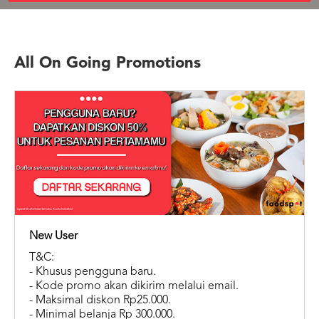
US
CATERERS
BLOG
All On Going Promotions
TERMS
&
CONDITIONS
LOGIN
DAFTAR
New User
T&C:
- Khusus pengguna baru.
- Kode promo akan dikirim melalui email.
- Maksimal diskon Rp25.000.
- Minimal belanja Rp 300.000.