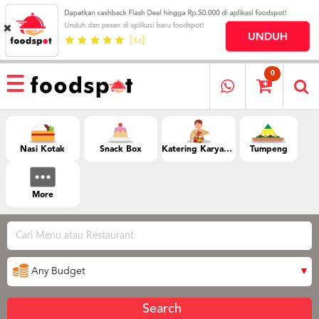
HOME
MENU
0
RESTAURANT
CARA
PESAN
Nasi Kotak
Snack Box
Katering Karyawan
Tumpeng
JAMINAN
KUALITAS
ULASAN
More
FOODSPOT
KATALOG
LOYALTY
PROGRAM
FAQ
Search
ABOUT