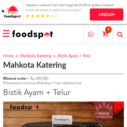
HOME
MENU
0
RESTAURANT
CARA
PESAN
Home
Mahkota Katering
Bistik Ayam + Telur
Mahkota Katering
OUR
COMPANY
KATA
Minimal order :
Rp.300.000
MEREKA
Pemesanan minimal dilakukan 1 hari sebelumnya
KATALOG
Bistik Ayam + Telur
LOYALTY
PROGRAM
FAQ
ABOUT