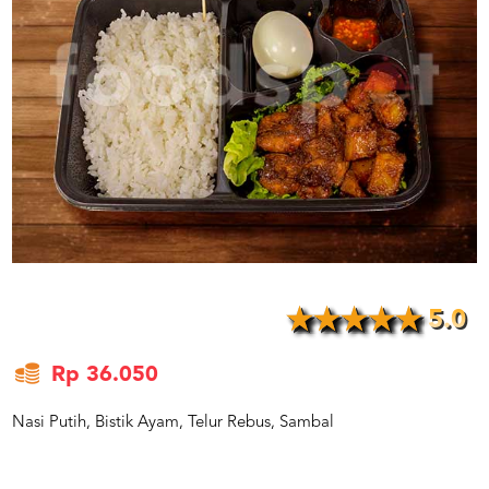
US
CATERERS
BLOG
TERMS
&
CONDITIONS
CALL
CENTER
021
5091
3494
LOGIN
DAFTAR
5.0
Rp 36.050
Nasi Putih, Bistik Ayam, Telur Rebus, Sambal