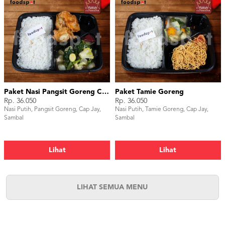
Paket Nasi Pangsit Goreng Cap Jay
Paket Tamie Goreng
Rp. 36.050
Rp. 36.050
Nasi Putih, Pangsit Goreng, Cap Jay,
Nasi Putih, Tamie Goreng, Cap Jay,
Sambal
Sambal
Lihat
Lihat
LIHAT SEMUA MENU