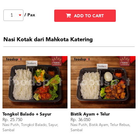
/ Pax
1
ADD TO CART
Nasi Kotak dari Mahkota Katering
Tongkol Balado + Sayur
Bistik Ayam + Telur
Rp. 25.750
Rp. 36.050
Nasi Putih, Tongkol Balado, Sayur,
Nasi Putih, Bistik Ayam, Telur Rebus,
Sambal
Sambal