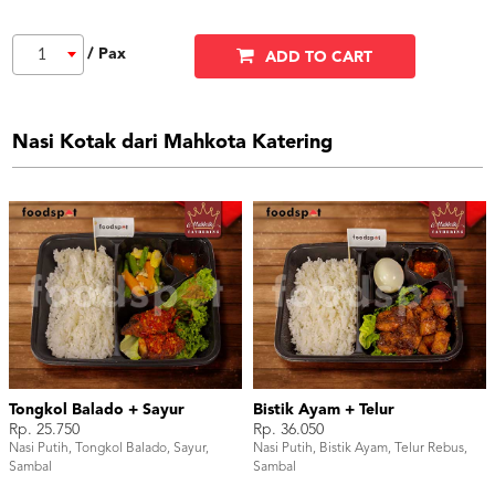
/ Pax
1
ADD TO CART
Nasi Kotak dari Mahkota Katering
Tongkol Balado + Sayur
Bistik Ayam + Telur
Rp. 25.750
Rp. 36.050
Nasi Putih, Tongkol Balado, Sayur,
Nasi Putih, Bistik Ayam, Telur Rebus,
Sambal
Sambal