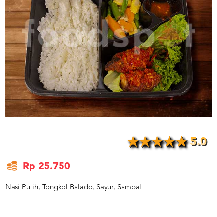
US
CATERERS
BLOG
TERMS
&
CONDITIONS
CALL
CENTER
021
5091
3494
LOGIN
DAFTAR
5.0
Rp 25.750
Nasi Putih, Tongkol Balado, Sayur, Sambal