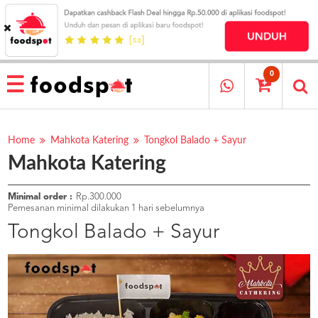
HOME
MENU
0
RESTAURANT
CARA
PESAN
Home
Mahkota Katering
Tongkol Balado + Sayur
Mahkota Katering
OUR
COMPANY
KATA
Minimal order :
Rp.300.000
MEREKA
Pemesanan minimal dilakukan 1 hari sebelumnya
KATALOG
Tongkol Balado + Sayur
LOYALTY
PROGRAM
FAQ
ABOUT