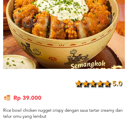
US
CATERERS
BLOG
TERMS
&
CONDITIONS
CALL
CENTER
021
5091
3494
LOGIN
DAFTAR
5.0
Rp 39.000
Rice bowl chicken nugget crispy dengan saus tartar creamy dan
telur omu yang lembut