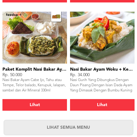
Paket Komplit Nasi Bakar Ayam Cabe Ijo
Nasi Bakar Ayam Woku + Kerupuk
Rp. 50.000
Rp. 34.000
Nasi Bakar Ayam Cabe Ijo, Tahu atau
Nasi Gurih Yang Dibungkus Dengan
Tempe, Telor balado, Kerupuk, lalapan,
Daun Pisang Dengan Isian Dada Ayam
sambel dan Air Mineral 330ml
Yang Dimasak Dengan Bumbu Kuning
ala Manado Dan Ditambahkan Daun
Kemangi Sebagai Pelengkap. Setelah
Lihat
Lihat
Dibungkus Kemudian Nasi Dibakar Dan
Begitu Bungkus Dibuka Bau Harum
Dan Aroma Khas Daun Pisang Akan
Menggugah Selera Anda. Nasi Bakar
Ayam Woku Tidak Pedas Sehingga Bisa
LIHAT SEMUA MENU
Untuk Siapapun Yang Tidak Suka Pedas