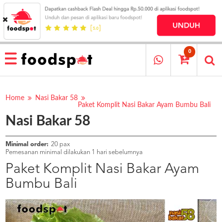
HOME
MENU
0
RESTAURANT
CARA
PESAN
Home
Nasi Bakar 58
Paket Komplit Nasi Bakar Ayam Bumbu Bali
OUR
Nasi Bakar 58
COMPANY
KATA
MEREKA
Minimal order:
20 pax
Pemesanan minimal dilakukan 1 hari sebelumnya
KATALOG
Paket Komplit Nasi Bakar Ayam
LOYALTY
Bumbu Bali
PROGRAM
FAQ
ABOUT