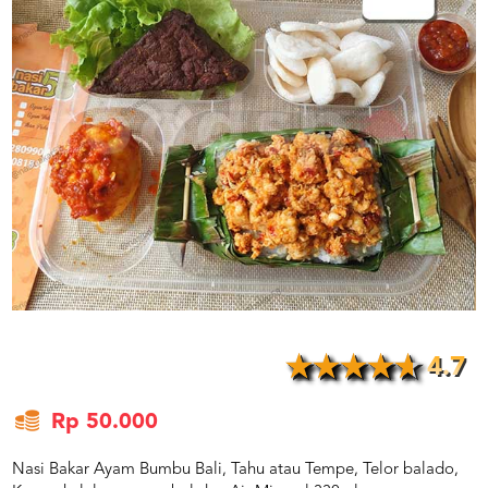
US
CATERERS
BLOG
TERMS
&
CONDITIONS
CALL
CENTER
021
5091
3494
LOGIN
DAFTAR
4.7
Rp 50.000
Nasi Bakar Ayam Bumbu Bali, Tahu atau Tempe, Telor balado,