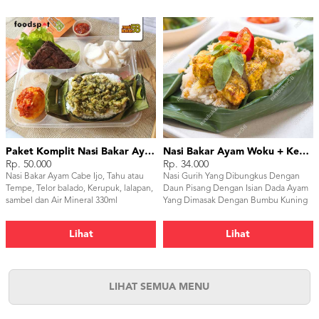
Paket Komplit Nasi Bakar Ayam Cabe Ijo
Nasi Bakar Ayam Woku + Kerupuk
Rp. 50.000
Rp. 34.000
Nasi Bakar Ayam Cabe Ijo, Tahu atau
Nasi Gurih Yang Dibungkus Dengan
Tempe, Telor balado, Kerupuk, lalapan,
Daun Pisang Dengan Isian Dada Ayam
sambel dan Air Mineral 330ml
Yang Dimasak Dengan Bumbu Kuning
ala Manado Dan Ditambahkan Daun
Kemangi Sebagai Pelengkap. Setelah
Lihat
Lihat
Dibungkus Kemudian Nasi Dibakar Dan
Begitu Bungkus Dibuka Bau Harum
Dan Aroma Khas Daun Pisang Akan
Menggugah Selera Anda. Nasi Bakar
Ayam Woku Tidak Pedas Sehingga Bisa
LIHAT SEMUA MENU
Untuk Siapapun Yang Tidak Suka Pedas
Bahkan Anak–Anak.