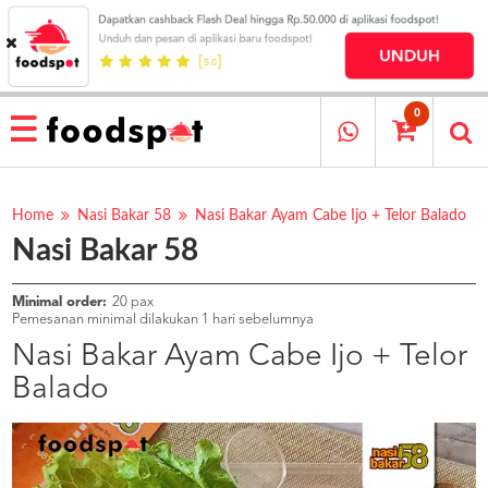
HOME
MENU
0
RESTAURANT
CARA
PESAN
Home
Nasi Bakar 58
Nasi Bakar Ayam Cabe Ijo + Telor Balado
Nasi Bakar 58
OUR
COMPANY
KATA
Minimal order:
20 pax
MEREKA
Pemesanan minimal dilakukan 1 hari sebelumnya
KATALOG
Nasi Bakar Ayam Cabe Ijo + Telor
Balado
LOYALTY
PROGRAM
FAQ
ABOUT