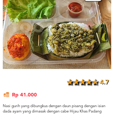
US
CATERERS
BLOG
TERMS
&
CONDITIONS
CALL
CENTER
021
5091
3494
LOGIN
DAFTAR
4.7
Rp 41.000
Nasi gurih yang dibungkus dengan daun pisang dengan isian
dada ayam yang dimasak dengan cabe Hijau Khas Padang