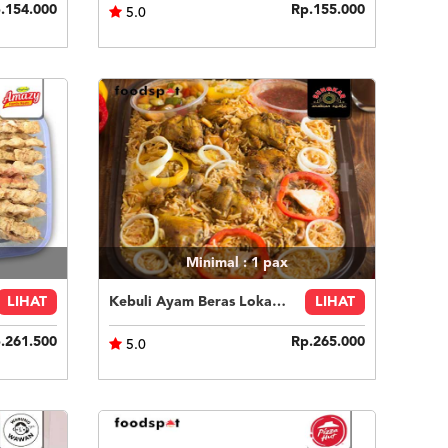
.154.000
Rp.155.000
5.0
Minimal : 1
pax
LIHAT
Kebuli Ayam Beras Lokal 6 orang
LIHAT
.261.500
Rp.265.000
5.0