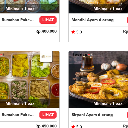
Minimal : 1
pax
Minimal : 1
pax
Catering Rumahan Paket 1
LIHAT
Mandhi Ayam 6 orang
Rp.400.000
Rp
5.0
Minimal : 1
pax
Minimal : 1
pax
Catering Rumahan Paket 5
LIHAT
Biryani Ayam 6 orang
Rp.450.000
Rp
5.0