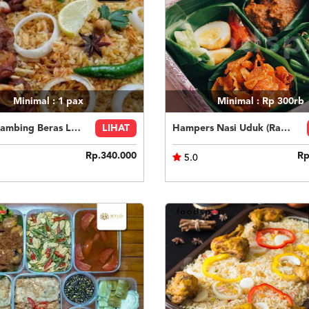
Minimal : 1
pax
Minimal : Rp 300rb
Kebuli Kambing Beras Lokal 6 orang
LIHAT
Hampers Nasi Uduk (Rantangan)
Rp.340.000
Rp
5.0