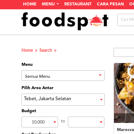
HOME
MENU
RESTAURANT
CARA PESAN
O
Home
Search
Menu
Pilih Area Antar
Tebet, Jakarta Selatan
Budget
to
10.000
Marocco