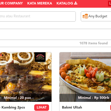
UR COMPANY
KATA MEREKA
KATALOG
1078 items found
Minimal : 20
pax
Minimal : Rp 500rb
 Kambing 2pcs
LIHAT
Bakmi Ultah