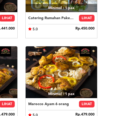
Minimal : 1
pax
LIHAT
Catering Rumahan Paket 2
LIHAT
.441.000
Rp.450.000
5.0
Minimal : 1
pax
LIHAT
Marocco Ayam 6 orang
LIHAT
.479.000
Rp.479.000
5.0