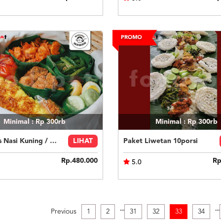
Minimal : Rp 300rb
Minimal : Rp 300rb
Hampers Nasi Kuning / Nasi Liwet (Rantangan)
LIHAT
Paket Liwetan 10porsi
Rp.480.000
Rp
5.0
.
.
.
.
.
.
Previous
1
2
31
32
33
34