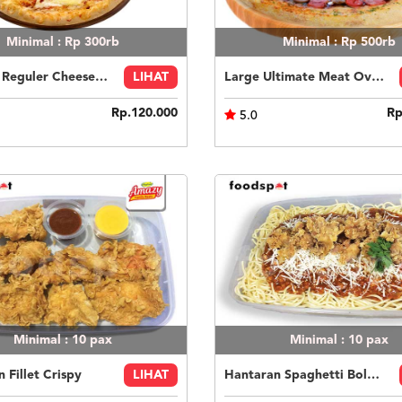
Minimal : Rp 300rb
Minimal : Rp 500rb
Original Reguler Cheese Lovers
LIHAT
Large Ultimate Meat Overload
Rp.120.000
Rp
5.0
Minimal : 10
pax
Minimal : 10
pax
 Fillet Crispy
LIHAT
Hantaran Spaghetti Bolognese