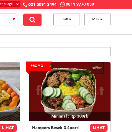
0811 9770 050
021 5091 3494
Daftar
Masuk
Minimal : Rp 300rb
LIHAT
Hampers Besek 3-4porsi
LIHAT