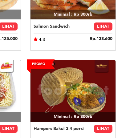
Minimal : Rp 300rb
LIHAT
Salmon Sandwich
LIHAT
.125.000
Rp.133.600
4.3
Minimal : Rp 300rb
LIHAT
Hampers Bakul 3-4 porsi
LIHAT