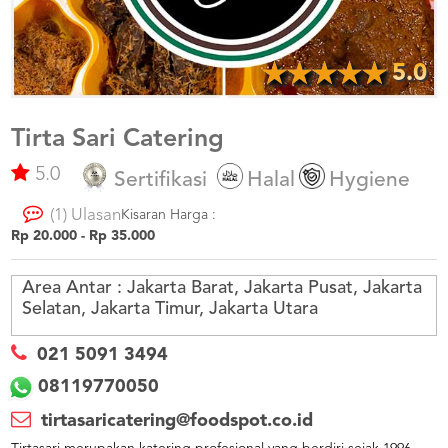
US
CATERERS
BLOG
5.0
TERMS
&
CONDITIONS
Tirta Sari Catering
5.0
CALL
Sertifikasi
Halal
Hygiene
CENTER
021
(1) Ulasan
5091
Kisaran Harga :
3494
Rp 20.000 - Rp 35.000
LOGIN
DAFTAR
Area Antar :
Jakarta Barat, Jakarta Pusat, Jakarta
Selatan, Jakarta Timur, Jakarta Utara
021 5091 3494
08119770050
tirtasaricatering@foodspot.co.id