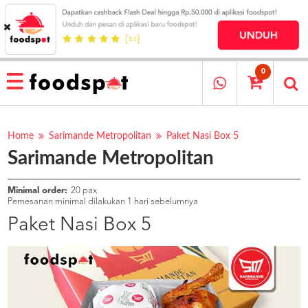
HOME
MENU
0
RESTAURANT
CARA
PESAN
Home
Sarimande Metropolitan
Paket Nasi Box 5
Sarimande Metropolitan
OUR
COMPANY
KATA
Minimal order:
20 pax
MEREKA
Pemesanan minimal dilakukan 1 hari sebelumnya
KATALOG
Paket Nasi Box 5
LOYALTY
PROGRAM
FAQ
ABOUT