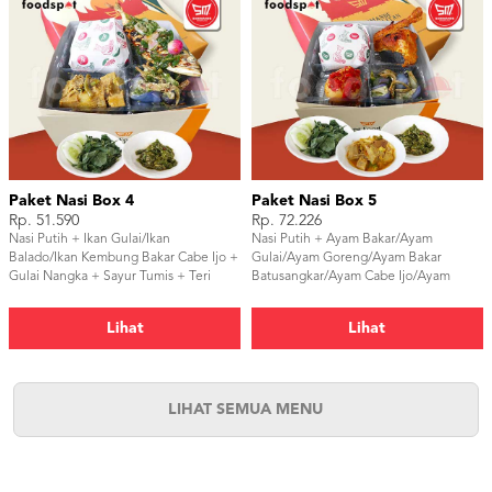
Paket Nasi Box 4
Paket Nasi Box 5
Rp. 51.590
Rp. 72.226
Nasi Putih + Ikan Gulai/Ikan
Nasi Putih + Ayam Bakar/Ayam
Balado/Ikan Kembung Bakar Cabe Ijo +
Gulai/Ayam Goreng/Ayam Bakar
Gulai Nangka + Sayur Tumis + Teri
Batusangkar/Ayam Cabe Ijo/Ayam
Terong/Teri Tempe/Lalap + Sambal
Sereh + Perkedel/Telor + Gulai
Nangka + Sayur Tumis + Teri
Lihat
Lihat
Terong/Teri Tempe/Lalap + Sambal
LIHAT SEMUA MENU