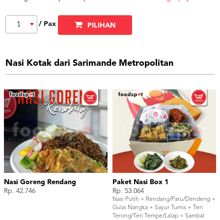
/ Pax
1
PILIHAN
Nasi Kotak dari Sarimande Metropolitan
Nasi Goreng Rendang
Paket Nasi Box 1
Rp. 42.746
Rp. 53.064
Nasi Putih + Rendang/Paru/Dendeng +
Gulai Nangka + Sayur Tumis + Teri
Terong/Teri Tempe/Lalap + Sambal