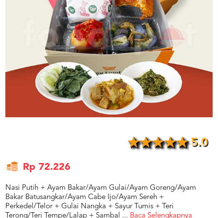
US
CATERERS
BLOG
TERMS
&
CONDITIONS
CALL
CENTER
021
5091
3494
LOGIN
DAFTAR
5.0
Rp 72.226
Nasi Putih + Ayam Bakar/Ayam Gulai/Ayam Goreng/Ayam
Bakar Batusangkar/Ayam Cabe Ijo/Ayam Sereh +
Perkedel/Telor + Gulai Nangka + Sayur Tumis + Teri
Terong/Teri Tempe/Lalap + Sambal
...
Baca Selengkapnya