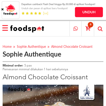
HOME
MENU
0
RESTAURANT
CARA
PESAN
Home
Sophie Authentique
Almond Chocolate Croissant
Sophie Authentique
OUR
COMPANY
KATA
Minimal order:
5 pax
MEREKA
Pemesanan minimal dilakukan 1 hari sebelumnya
KATALOG
Almond Chocolate Croissant
LOYALTY
PROGRAM
FAQ
ABOUT