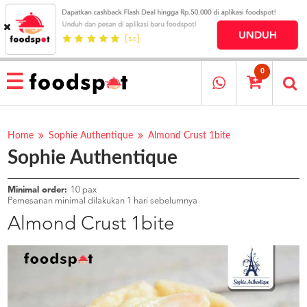
HOME
MENU
0
RESTAURANT
CARA
PESAN
Home
Sophie Authentique
Almond Crust 1bite
Sophie Authentique
OUR
COMPANY
KATA
Minimal order:
10 pax
MEREKA
Pemesanan minimal dilakukan 1 hari sebelumnya
KATALOG
Almond Crust 1bite
LOYALTY
PROGRAM
FAQ
ABOUT