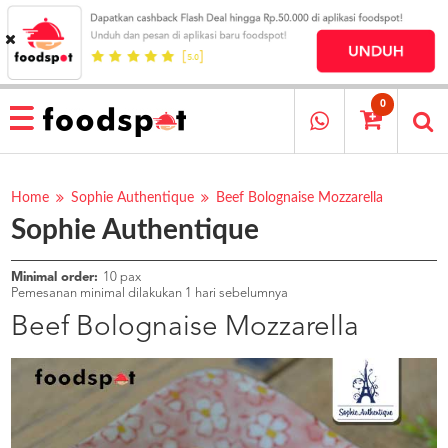
HOME
MENU
0
RESTAURANT
CARA
PESAN
Home
Sophie Authentique
Beef Bolognaise Mozzarella
Sophie Authentique
OUR
COMPANY
KATA
Minimal order:
10 pax
MEREKA
Pemesanan minimal dilakukan 1 hari sebelumnya
KATALOG
Beef Bolognaise Mozzarella
LOYALTY
PROGRAM
FAQ
ABOUT