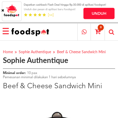
HOME
MENU
0
RESTAURANT
CARA
PESAN
Home
Sophie Authentique
Beef & Cheese Sandwich Mini
Sophie Authentique
OUR
COMPANY
KATA
Minimal order:
10 pax
MEREKA
Pemesanan minimal dilakukan 1 hari sebelumnya
KATALOG
Beef & Cheese Sandwich Mini
LOYALTY
PROGRAM
FAQ
ABOUT