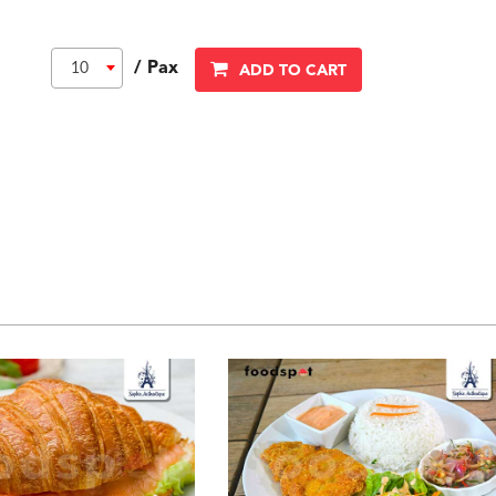
/ Pax
10
ADD TO CART