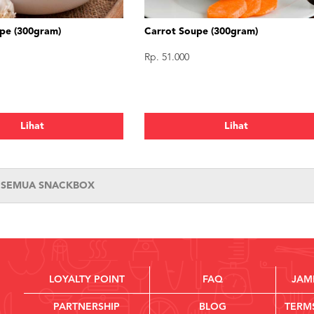
upe (300gram)
Carrot Soupe (300gram)
Rp. 51.000
Lihat
Lihat
T SEMUA SNACKBOX
LOYALTY POINT
FAQ
JAM
PARTNERSHIP
BLOG
TERM