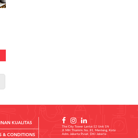
INAN KUALITAS
The City Tower Lantai 12 Unit 1N
Jl. MH Thamrin No. 81, Menteng, Kota
Adm. Jakarta Pusat, DKI Jakarta
S & CONDITIONS