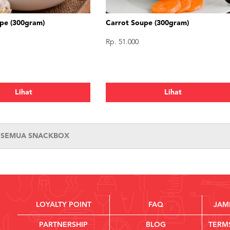
upe (300gram)
Carrot Soupe (300gram)
Rp. 51.000
Lihat
Lihat
T SEMUA SNACKBOX
LOYALTY POINT
FAQ
JAM
PARTNERSHIP
BLOG
TERM