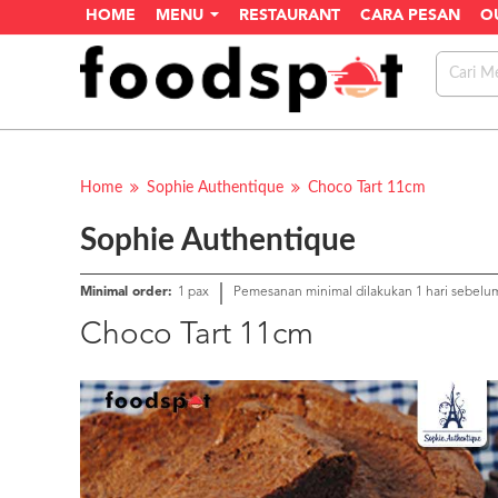
HOME
MENU
RESTAURANT
CARA PESAN
O
Home
Sophie Authentique
Choco Tart 11cm
Sophie Authentique
Minimal order:
1 pax
Pemesanan minimal dilakukan 1 hari sebelu
Choco Tart 11cm