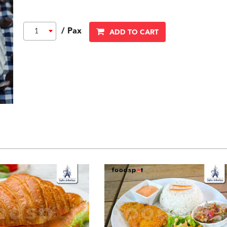
/ Pax
1
ADD TO CART