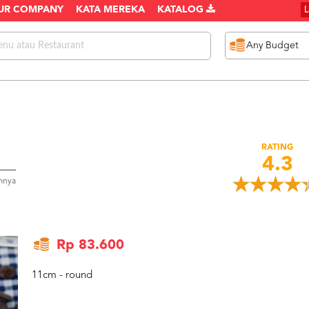
UR COMPANY
KATA MEREKA
KATALOG
RATING
4.3
mnya
Rp 83.600
11cm - round