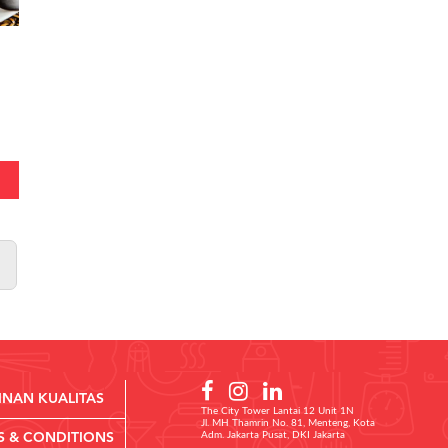
INAN KUALITAS
The City Tower Lantai 12 Unit 1N
Jl. MH Thamrin No. 81, Menteng, Kota
Adm. Jakarta Pusat, DKI Jakarta
S & CONDITIONS