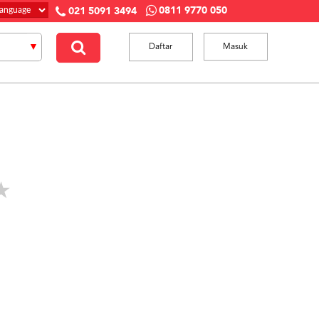
0811 9770 050
021 5091 3494
Daftar
Masuk