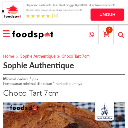
HOME
MENU
0
RESTAURANT
CARA
PESAN
Home
Sophie Authentique
Choco Tart 7cm
Sophie Authentique
OUR
COMPANY
KATA
Minimal order:
3 pax
MEREKA
Pemesanan minimal dilakukan 1 hari sebelumnya
KATALOG
Choco Tart 7cm
LOYALTY
PROGRAM
FAQ
ABOUT