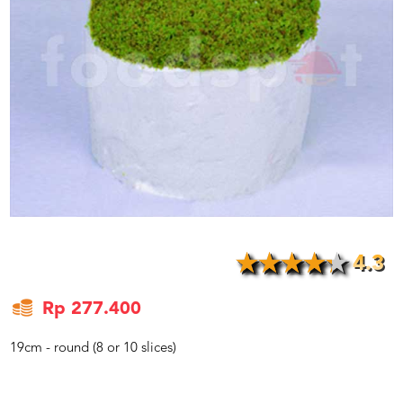
US
CATERERS
BLOG
TERMS
&
CONDITIONS
CALL
CENTER
021
5091
3494
LOGIN
DAFTAR
4.3
Rp 277.400
19cm - round (8 or 10 slices)