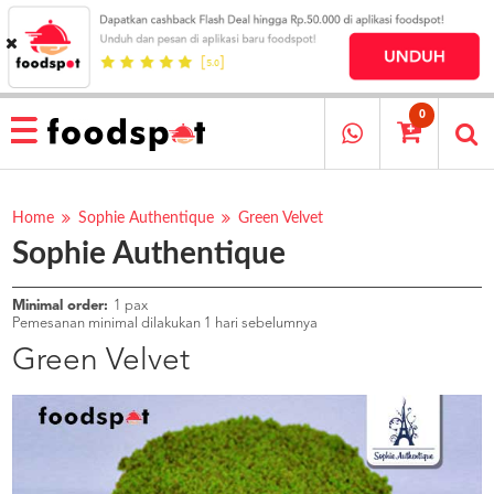
HOME
MENU
0
RESTAURANT
CARA
PESAN
Home
Sophie Authentique
Green Velvet
Sophie Authentique
OUR
COMPANY
KATA
Minimal order:
1 pax
MEREKA
Pemesanan minimal dilakukan 1 hari sebelumnya
KATALOG
Green Velvet
LOYALTY
PROGRAM
FAQ
ABOUT