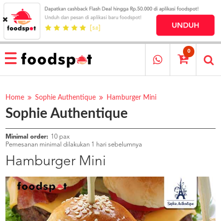
HOME
MENU
0
RESTAURANT
CARA
PESAN
Home
Sophie Authentique
Hamburger Mini
Sophie Authentique
OUR
COMPANY
KATA
Minimal order:
10 pax
MEREKA
Pemesanan minimal dilakukan 1 hari sebelumnya
KATALOG
Hamburger Mini
LOYALTY
PROGRAM
FAQ
ABOUT