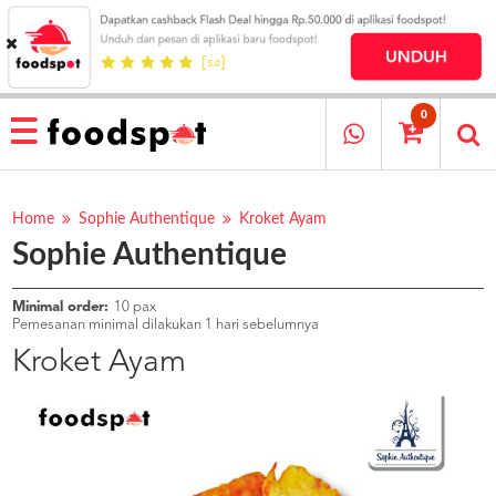
HOME
MENU
0
RESTAURANT
CARA
PESAN
Home
Sophie Authentique
Kroket Ayam
Sophie Authentique
OUR
COMPANY
KATA
Minimal order:
10 pax
MEREKA
Pemesanan minimal dilakukan 1 hari sebelumnya
KATALOG
Kroket Ayam
LOYALTY
PROGRAM
FAQ
ABOUT