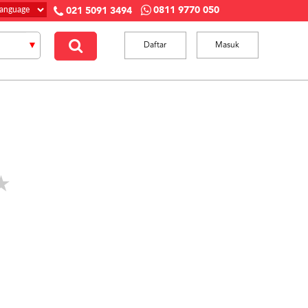
0811 9770 050
021 5091 3494
Daftar
Masuk