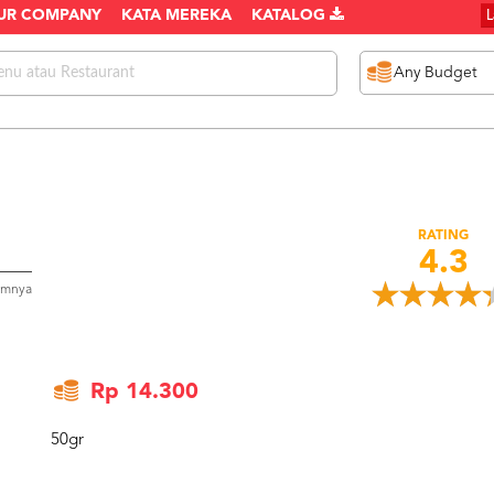
UR COMPANY
KATA MEREKA
KATALOG
RATING
4.3
umnya
Rp 14.300
50gr