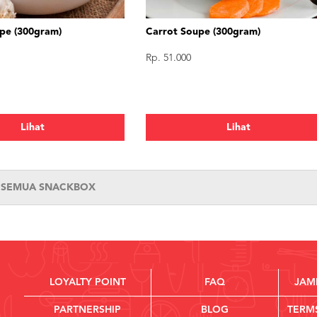
upe (300gram)
Carrot Soupe (300gram)
Rp. 51.000
Lihat
Lihat
T SEMUA SNACKBOX
LOYALTY POINT
FAQ
JAM
PARTNERSHIP
BLOG
TERM