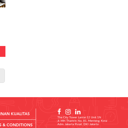
INAN KUALITAS
The City Tower Lantai 12 Unit 1N
Jl. MH Thamrin No. 81, Menteng, Kota
Adm. Jakarta Pusat, DKI Jakarta
S & CONDITIONS