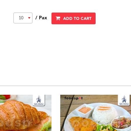
/ Pax
10
ADD TO CART