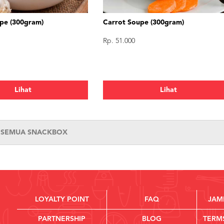
upe (300gram)
Carrot Soupe (300gram)
Rp. 51.000
Lihat
Lihat
T SEMUA SNACKBOX
LOYALTY POINT
FAQ
JAM
PARTNERSHIP
BLOG
TERM