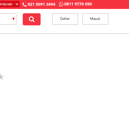
0811 9770 050
021 5091 3494
Daftar
Masuk