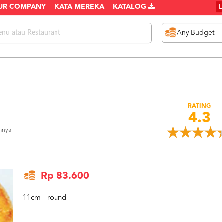
UR COMPANY
KATA MEREKA
KATALOG
RATING
4.3
mnya
Rp 83.600
11cm - round