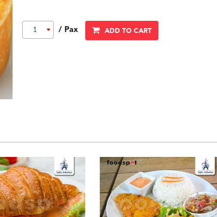
/ Pax
1
ADD TO CART