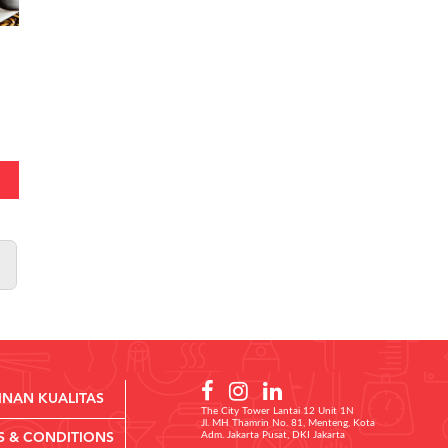
INAN KUALITAS
The City Tower Lantai 12 Unit 1N
Jl. MH Thamrin No. 81, Menteng, Kota
Adm. Jakarta Pusat, DKI Jakarta
S & CONDITIONS