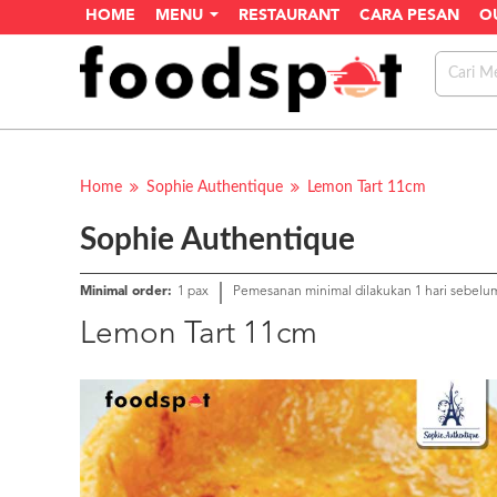
HOME
MENU
RESTAURANT
CARA PESAN
O
Home
Sophie Authentique
Lemon Tart 11cm
Sophie Authentique
Minimal order:
1 pax
Pemesanan minimal dilakukan 1 hari sebelu
Lemon Tart 11cm