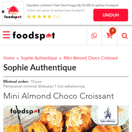
HOME
MENU
0
RESTAURANT
CARA
PESAN
Home
Sophie Authentique
Mini Almond Choco Croissant
Sophie Authentique
OUR
COMPANY
KATA
Minimal order:
10 pax
MEREKA
Pemesanan minimal dilakukan 1 hari sebelumnya
KATALOG
Mini Almond Choco Croissant
LOYALTY
PROGRAM
FAQ
ABOUT