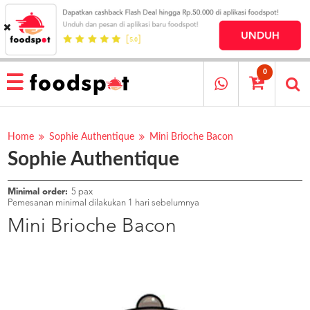
HOME
MENU
0
RESTAURANT
CARA
PESAN
Home
Sophie Authentique
Mini Brioche Bacon
Sophie Authentique
OUR
COMPANY
KATA
Minimal order:
5 pax
MEREKA
Pemesanan minimal dilakukan 1 hari sebelumnya
KATALOG
Mini Brioche Bacon
LOYALTY
PROGRAM
FAQ
ABOUT