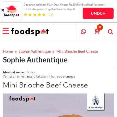
HOME
MENU
0
RESTAURANT
CARA
PESAN
Home
Sophie Authentique
Mini Brioche Beef Cheese
Sophie Authentique
OUR
COMPANY
KATA
Minimal order:
5 pax
MEREKA
Pemesanan minimal dilakukan 1 hari sebelumnya
KATALOG
Mini Brioche Beef Cheese
LOYALTY
PROGRAM
FAQ
ABOUT