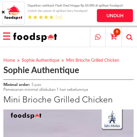
HOME
MENU
0
RESTAURANT
CARA
PESAN
Home
Sophie Authentique
Mini Brioche Grilled Chicken
Sophie Authentique
OUR
COMPANY
KATA
Minimal order:
5 pax
MEREKA
Pemesanan minimal dilakukan 1 hari sebelumnya
KATALOG
Mini Brioche Grilled Chicken
LOYALTY
PROGRAM
FAQ
ABOUT