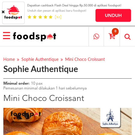
HOME
MENU
0
RESTAURANT
CARA
PESAN
Home
Sophie Authentique
Mini Choco Croissant
Sophie Authentique
OUR
COMPANY
KATA
Minimal order:
10 pax
MEREKA
Pemesanan minimal dilakukan 1 hari sebelumnya
KATALOG
Mini Choco Croissant
LOYALTY
PROGRAM
FAQ
ABOUT