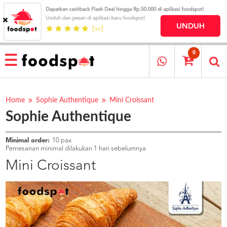
HOME
MENU
0
RESTAURANT
CARA
PESAN
Home
Sophie Authentique
Mini Croissant
Sophie Authentique
OUR
COMPANY
KATA
Minimal order:
10 pax
MEREKA
Pemesanan minimal dilakukan 1 hari sebelumnya
KATALOG
Mini Croissant
LOYALTY
PROGRAM
FAQ
ABOUT