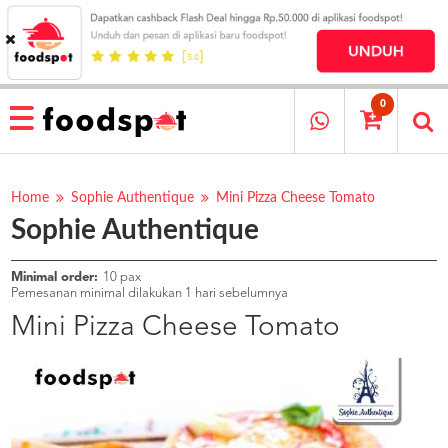
HOME
MENU
0
RESTAURANT
CARA
PESAN
Home
Sophie Authentique
Mini Pizza Cheese Tomato
Sophie Authentique
OUR
COMPANY
KATA
Minimal order:
10 pax
MEREKA
Pemesanan minimal dilakukan 1 hari sebelumnya
KATALOG
Mini Pizza Cheese Tomato
LOYALTY
PROGRAM
FAQ
ABOUT