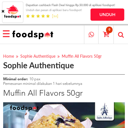
HOME
MENU
0
RESTAURANT
CARA
PESAN
Home
Sophie Authentique
Muffin All Flavors 50gr
Sophie Authentique
OUR
COMPANY
KATA
Minimal order:
10 pax
MEREKA
Pemesanan minimal dilakukan 1 hari sebelumnya
KATALOG
Muffin All Flavors 50gr
LOYALTY
PROGRAM
FAQ
ABOUT