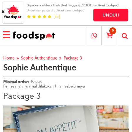
HOME
MENU
0
RESTAURANT
CARA
PESAN
Home
Sophie Authentique
Package 3
Sophie Authentique
OUR
COMPANY
KATA
Minimal order:
10 pax
MEREKA
Pemesanan minimal dilakukan 1 hari sebelumnya
KATALOG
Package 3
LOYALTY
PROGRAM
FAQ
ABOUT