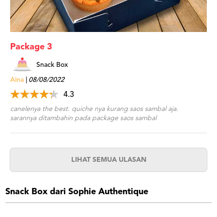
Package 3
Snack Box
Aina
08/08/2022
4.3
canelenya the best. quiche nya kurang saos sambal aja.
sarannya ditambahin pada package saos sambal
LIHAT SEMUA ULASAN
Snack Box dari Sophie Authentique