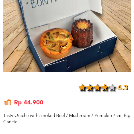
US
CATERERS
BLOG
TERMS
&
CONDITIONS
CALL
CENTER
021
5091
3494
LOGIN
DAFTAR
4.3
Rp 44.900
Tasty Quiche with smoked Beef / Mushroom / Pumpkin 7cm, Big
Canele