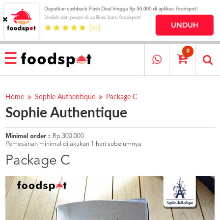
HOME
MENU
0
RESTAURANT
CARA
PESAN
Home
Sophie Authentique
Package C
Sophie Authentique
OUR
COMPANY
KATA
Minimal order :
Rp.300.000
MEREKA
Pemesanan minimal dilakukan 1 hari sebelumnya
KATALOG
Package C
LOYALTY
PROGRAM
FAQ
ABOUT