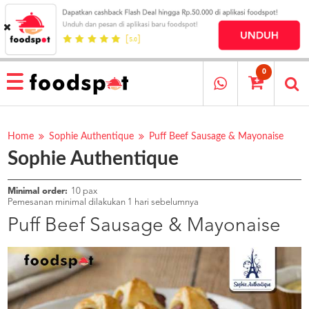
HOME
MENU
0
RESTAURANT
CARA
PESAN
Home
Sophie Authentique
Puff Beef Sausage & Mayonaise
Sophie Authentique
OUR
COMPANY
KATA
Minimal order:
10 pax
MEREKA
Pemesanan minimal dilakukan 1 hari sebelumnya
KATALOG
Puff Beef Sausage & Mayonaise
LOYALTY
PROGRAM
FAQ
ABOUT