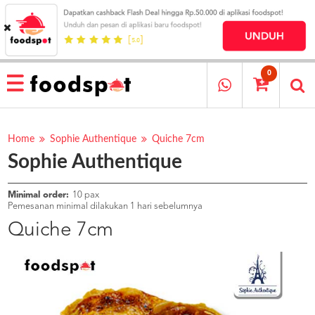
HOME
MENU
0
RESTAURANT
CARA
PESAN
Home
Sophie Authentique
Quiche 7cm
Sophie Authentique
OUR
COMPANY
KATA
Minimal order:
10 pax
MEREKA
Pemesanan minimal dilakukan 1 hari sebelumnya
KATALOG
Quiche 7cm
LOYALTY
PROGRAM
FAQ
ABOUT