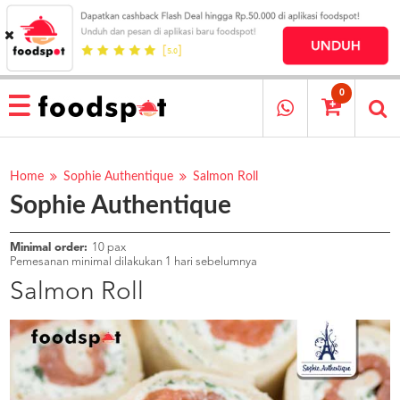
HOME
MENU
0
RESTAURANT
CARA
PESAN
Home
Sophie Authentique
Salmon Roll
Sophie Authentique
OUR
COMPANY
KATA
Minimal order:
10 pax
MEREKA
Pemesanan minimal dilakukan 1 hari sebelumnya
KATALOG
Salmon Roll
LOYALTY
PROGRAM
FAQ
ABOUT