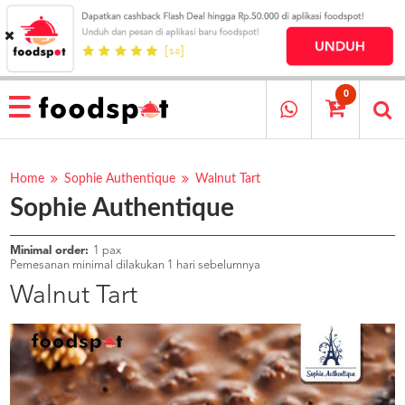
HOME
MENU
0
RESTAURANT
CARA
PESAN
Home
Sophie Authentique
Walnut Tart
Sophie Authentique
OUR
COMPANY
KATA
Minimal order:
1 pax
MEREKA
Pemesanan minimal dilakukan 1 hari sebelumnya
KATALOG
Walnut Tart
LOYALTY
PROGRAM
FAQ
ABOUT